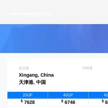
天津港到Victoria, Seychelles, 维多利亚, 塞舌尔
www.haiyunfei.cn
起运港:
中转港
Xingang, China
天津港, 中国
20GP
40GP
4
$
$
$
7628
6746
6