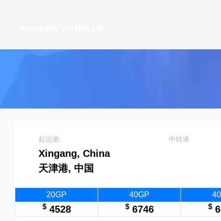
天津港到Houston, USA, 休斯敦, 美国
www.haiyunfei.cn
起运港:
中转港
Xingang, China
天津港, 中国
20GP
40GP
4
$
$
$
4528
6746
6