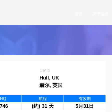
首页
关于运价
目的港
Hull, UK
赫尔, 英国
0HQ
航程
有效期
746
(约) 31 天
5月31日