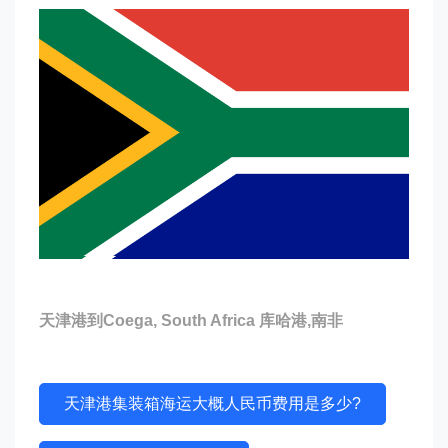
天津港到Coega, South Africa 库哈港,南非
天津港集装箱海运大概人民币费用是多少?