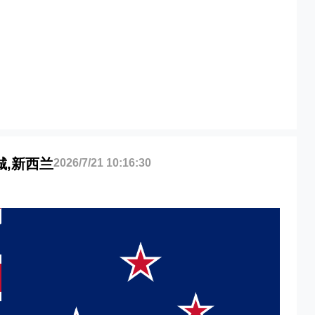
stchurch海运价格，
hurch海运价格，哈德逊湾
rch海运价格，塔吉特物流
海运价格，Touax 途艾克斯
运价格。
督城,新西兰
2026/7/21 10:16:30