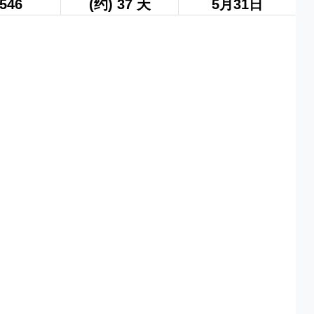
546
(约) 37 天
5月31日