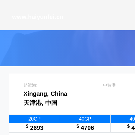
天津港到Bremerhaven, Germany, 不来梅哈芬, 德国
www.haiyunfei.cn
起运港:
中转港
Xingang, China
天津港, 中国
20GP
40GP
4
$
$
$
2693
4706
4