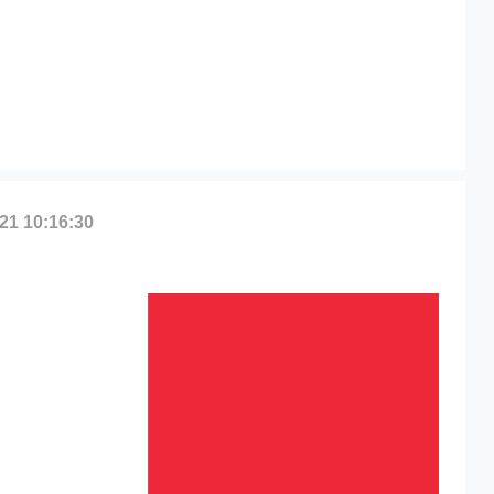
，哈德逊湾货运的天津港到
流的天津港到法国,布雷斯
到法国,布雷斯特，brest
/21 10:16:30